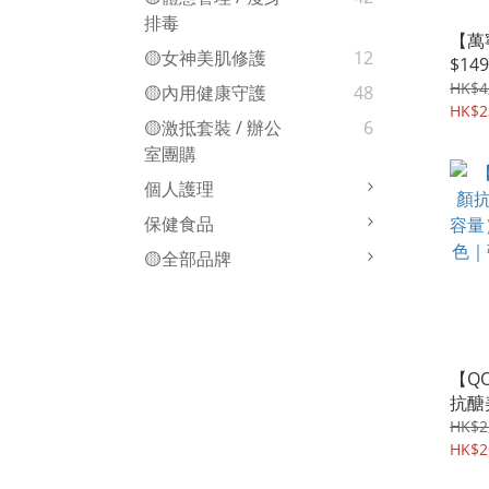
排毒
【萬
🟡女神美肌修護
12
$149
籽舒
HK$4
🟡內用健康守護
48
激減
HK$2
🟡激抵套裝 / 辦公
6
室團購
個人護理
保健食品
🟡全部品牌
【Q
抗醣
量）
HK$2
｜彈
HK$2