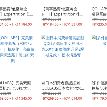
寧熱賣/低至每盒
【萬寧熱賣/低至每盒
QOLLA
】Expertrition 芒果
$111】Expertrition 排便
膠原蛋白粉
神纖體茶 | 降體脂、
蘆薈果凍 | 排毒 | 腸道健
蛋白(高
,560.00
HK$3,600.00
HK$1,495
肚腩 | 香港行貨
31.00 ~ HK$1,784.00
康 | 香港行貨
HK$184.00 ~ HK$1,337.00
裝🈹多
HK$235.0
回膠原蛋
OLLABS】完美素顏
🈹日本消費者廳認証🈹
[多件優惠
美肌丸（90粒/大容
QOLLABS日本女神消水
糖胺 90
｜ 抗糖化｜亮白氣色
丸60粒 細臉幼腿 只需2星
,093.00
HK$2,392.00
HK$1,100
潤透亮｜養出好素顏
69.00 ~ HK$1,345.00
期見效！ 松本清熱賣
HK$269.00 ~ HK$1,614.00
HK$179.0