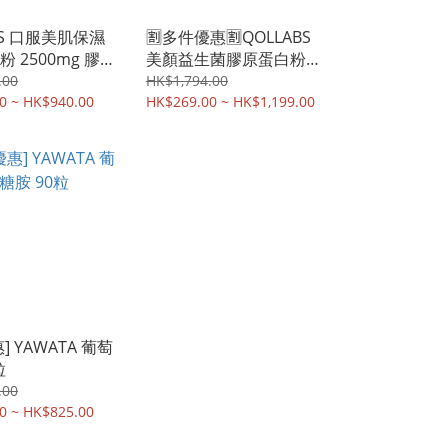
BS 口服美肌保濕
🈹多件優惠🈹QOLLABS
 2500mg 膠原
美顏益生菌膠原蛋白粉
效吸收版) 獨立包
(高效版) (60日分)
.00
HK$1,794.00
件優惠🈹4週間補
0 ~ HK$940.00
HK$269.00 ~ HK$1,199.00
白 潤肌 桃子
] YAWATA 葡萄
粒
.00
0 ~ HK$825.00