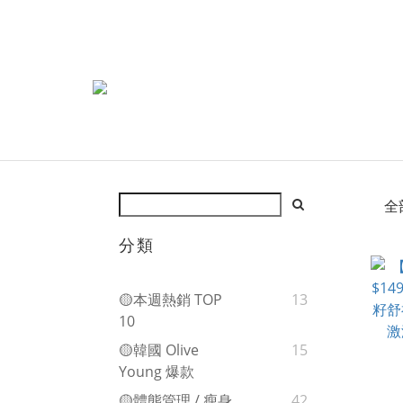
全
分類
🟡本週熱銷 TOP
13
10
🟡韓國 Olive
15
Young 爆款
🟡體態管理 / 瘦身
42