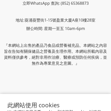
立即WhatsApp 查詢: (852) 65368873
地址:葵涌葵豐街1-15號盈業大廈A座10樓28室
辦公時間: 星期一至五 10am-6pm
『本網站上出售的產品乃食品或營養補充品。本網站之內容
旨在告知有關保健品之營養及生理作用。本網站所載內容及
資料僅供參考，絕對非用作治療、醫療或預防任何疾病，並
無作為專業意見之意圖。』
隱私條款
|
條款及細則
| 2020 © Lighthouse Mart
此網站使用 cookies
Trading Ltd. All rights reserved.