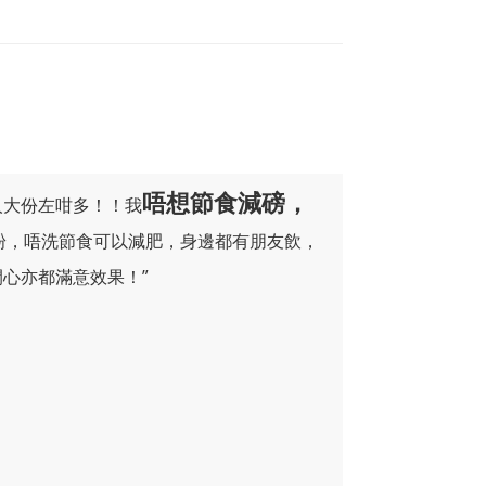
唔想節食減磅，
人大份左咁多！！我
澱粉，唔洗節食可以減肥，身邊都有朋友飲，
開心亦都滿意效果！”