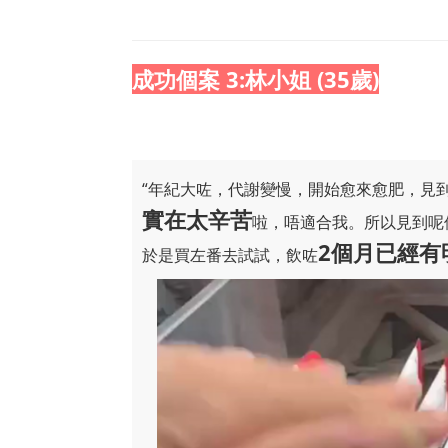
成功個案 3:林小姐 (35歲)
“年紀大咗，代謝變慢，開始愈來愈肥，見
實在太辛苦
啦，唔適合我。所以見到呢
2個月已經有
於是買左番去試試，飲咗