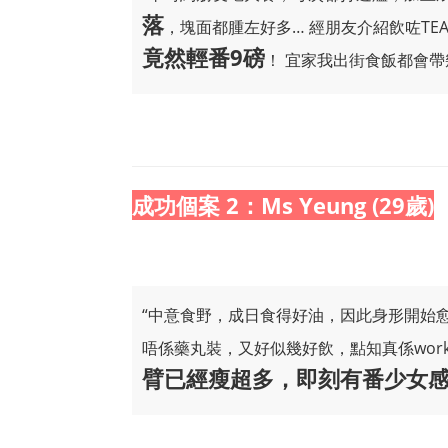
落
，塊面都腫左好多… 經朋友介紹飲咗TE
竟然輕番9磅
！ 宜家我出街食飯都會帶
成功個案 2：Ms Yeung (29歲)
“中意食野，成日食得好油，因此身形開始
唔係藥丸裝，又好似幾好飲，點知真係wor
臂已經瘦超多，即刻有番少女