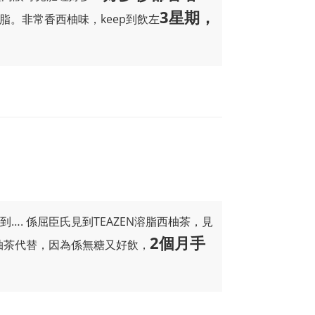
3星期，
脂。非常香西柚味，keep到飲左
到…. 係屈臣氏見到TEAZEN溶脂西柚茶，見
2個月手
西柚茶代替，因為係無糖又好飲，