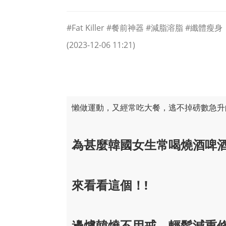
#Fat Killer #餐前神器 #減脂溶脂 #纖體瘦身
(2023-12-06 11:21)
懶做運動，又經常吃大餐，逃不掉磅數急升的命
為甚麼
韓國女生常喝燒酒啤
來看看這個！!
邊爐韓燒不用戒，輕鬆減重