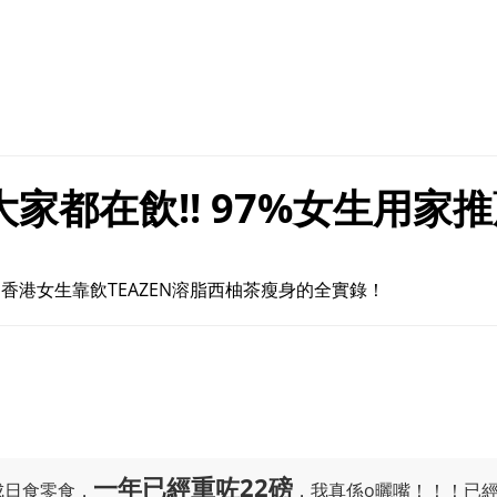
家都在飲!! 97%女生用家
香港女生靠飲TEAZEN溶脂西柚茶瘦身的全實錄！
一年已經重咗22磅
成日食零食，
，我真係o曬嘴！！！已