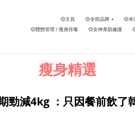
🟡主頁
🟡全部品牌
🟡本
🟡體態管理 / 瘦身排毒
🟡女神美肌修護
瘦身精選
期勁減4kg ：只因餐前飲了