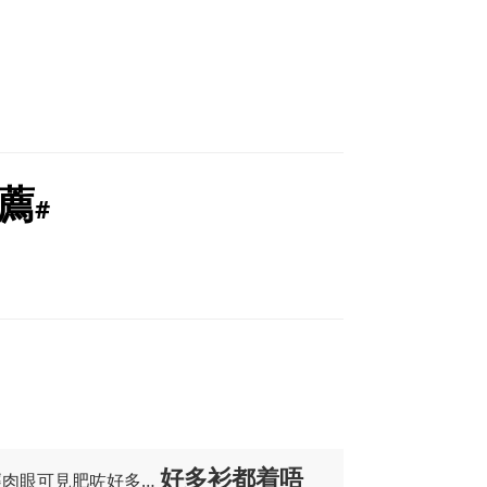
推薦
#
好多衫都着唔
經肉眼可見肥咗好多…