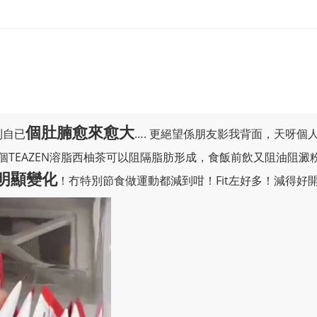
個肚腩愈來愈大
到自已
…. 更絕望係朋友影我背面，天呀個
個TEAZEN溶脂西柚茶可以阻隔脂肪形成，食飯前飲又阻油阻
明顯變化
！冇特別節食做運動都減到咁！Fit左好多！減得好