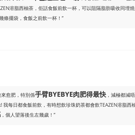
AZEN溶脂西柚茶，佢話食飯前飲一杯，可以阻隔脂肪吸收同埋燒
幾條擺袋，食飯之前飲一杯！”
手臂BYEBYE肉肥得最快
愈來愈肥，特別係
，減極都減唔
k! 我每日都食飯前飲，有時想飲珍珠奶茶都會飲TEAZEN溶脂
感
，個人望落後生左幾歲！”