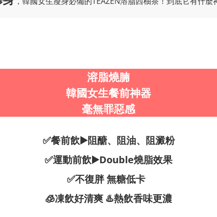
，韓國女生瘦身必備的TEAZEN溶脂西柚茶！到底它有什麼神
溶脂燒腩
韓國女生餐前神器
毫無罪惡感
✅餐前飲▶️阻醣、阻油、阻澱粉
✅運動前飲▶️Double燒脂效果
✅不復胖 無糖低卡
🧊凍飲好清爽 ♨️熱飲香味更濃