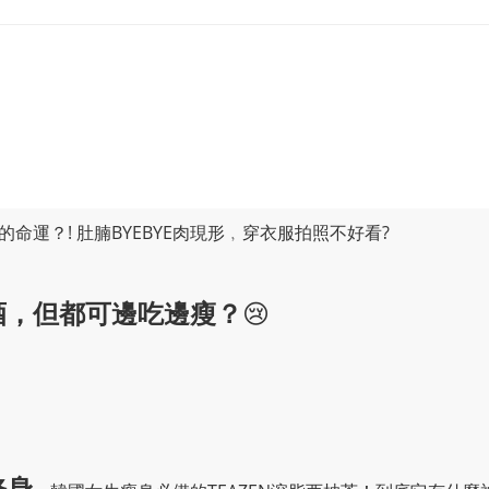
運？! 肚腩BYEBYE肉現形﹐穿衣服拍照不好看?
酒，但都可邊吃邊瘦？
😢
修身