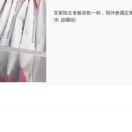
宜家除左食飯前飲一杯，我仲會擺定幾盒
沖, 掂曬啦!