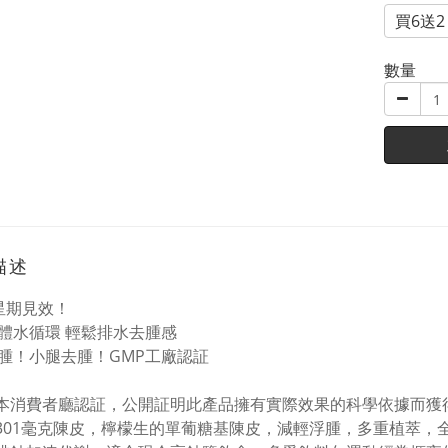
買6送2
數量
描述
星期見效！
體水循環 輕鬆排水去腫感
腫！小腿去腫！GMP工廠認証
日本消費者廳認証，公開証明此產品擁有實際效果的科學依據而獲
含301毫克陳皮，檸檬生的單葡糖基陳皮，減輕浮腫，多重植萃，