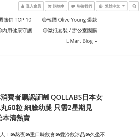
登入會員
購物車
聯絡我們
繁體中文
週熱銷 TOP 10
🟡韓國 Olive Young 爆款
🟡內用健康守護
🟡激抵套裝 / 辦公室團購
L Mart Blog
本消費者廳認証🈹 QOLLABS日本女
丸60粒 細臉幼腿 只需2星期見
松本清熱賣
人：🫨熬夜🫨重口味飲食🫨愛冷飲冰品🫨久坐不