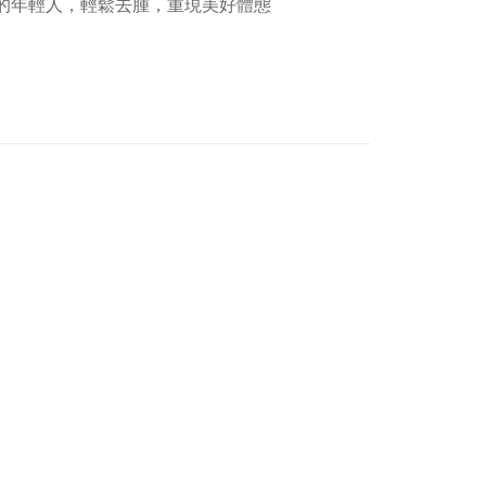
夜的年輕人，輕鬆去腫，重現美好體態