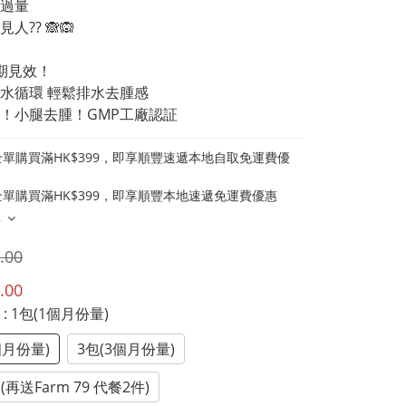
酒過量
人?? 🙈🙉
期見效！
水循環 輕鬆排水去腫感
！小腿去腫！GMP工廠認証
單購買滿HK$399，即享順豐速遞本地自取免運費優
單購買滿HK$399，即享順豐本地速遞免運費優惠
多
.00
.00
惠
: 1包(1個月份量)
個月份量)
3包(3個月份量)
(再送Farm 79 代餐2件)