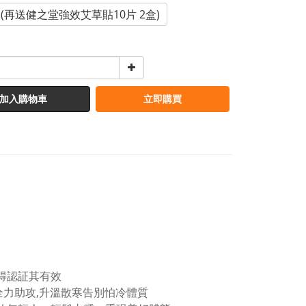
 (再送健之堂強效艾草貼10片 2盒)
加入購物車
立即購買
得認証其有效
全力助攻,升溫散寒告別怕冷體質