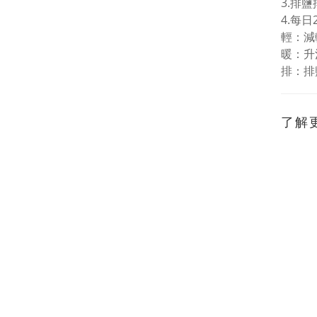
3.排
4.每
輕：減
暖：升
排：排
了解