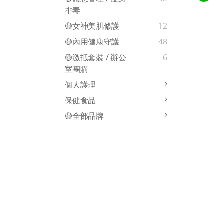
排毒
🟡女神美肌修護
12
🟡內用健康守護
48
🟡激抵套裝 / 辦公
6
室團購
個人護理
保健食品
🟡全部品牌