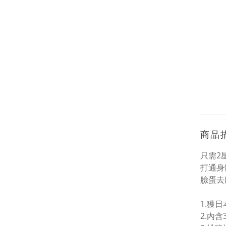
商品
只需2
打通身
臉蛋去
1.獲
2.內