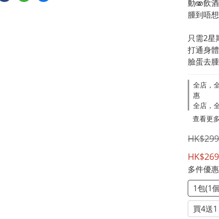
動🫨飲
腫到唔想見
只需2星
打通身體
臉蛋去腫
全店，全
惠
全店，全
查看更
HK$299
HK$269
多件優
1包(1
買4送1 