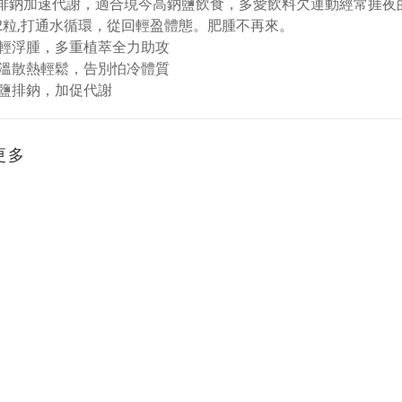
鹽排鈉加速代謝，適合現今高鈉鹽飲食，多愛飲料欠運動經常捱
日2粒,打通水循環，從回輕盈體態。肥腫不再來。
輕浮腫，多重植萃全力助攻
溫散熱輕鬆，告別怕冷體質
鹽排鈉，加促代謝
更多