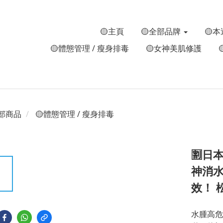
🟡主頁
🟡全部品牌
🟡本
🟡體態管理 / 瘦身排毒
🟡女神美肌修護
部商品
🟡體態管理 / 瘦身排毒
🈹日
神消水
效！ 
水腫高危