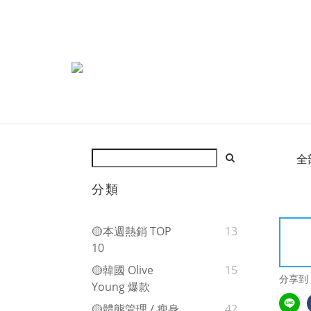
全
分類
🟡本週熱銷 TOP
13
10
🟡韓國 Olive
15
分享到
Young 爆款
🟡體態管理 / 瘦身
42