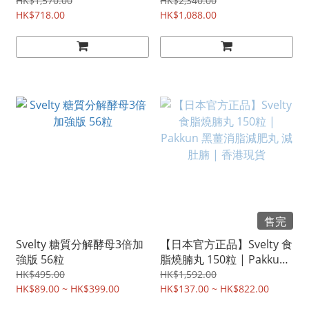
(共4盒) | 益生菌+燒脂膠囊
(共6盒) | 益生菌+燒脂膠囊
HK$1,570.00
HK$2,340.00
+瘦身丸+纖美茶 | 行貨 |
HK$718.00
+瘦身丸 | 行貨 | 全港免運
HK$1,088.00
全港免運
售完
Svelty 糖質分解酵母3倍加
【日本官方正品】Svelty 食
強版 56粒
脂燒腩丸 150粒 | Pakkun
黑薑消脂減肥丸 減肚腩 |
HK$495.00
HK$1,592.00
HK$89.00 ~ HK$399.00
香港現貨
HK$137.00 ~ HK$822.00