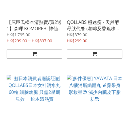
【屈臣氏松本清熱賣/買2送
QOLLABS 極速瘦 - 天然酵
1】森暉 KOMOREBI 神仙
母肽代餐 (咖啡及香蕉味混
消水丸 60粒 | 強效去水
合)
HK$1,795.00
HK$379.00
腫、瘦面V臉 | 香港現貨
HK$299.00 ~ HK$897.00
HK$299.00