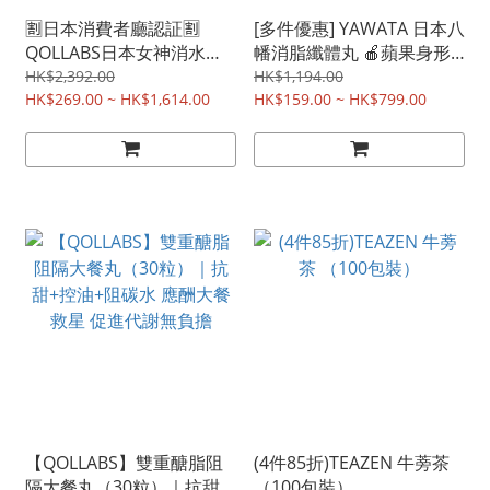
🈹日本消費者廳認証🈹
[多件優惠] YAWATA 日本八
QOLLABS日本女神消水丸
幡消脂纖體丸 🍎蘋果身形
60粒 細臉幼腿 只需2星期
救星😍 減少內臟皮下脂肪
HK$2,392.00
HK$1,194.00
見效！ 松本清熱賣
HK$269.00 ~ HK$1,614.00
🥰
HK$159.00 ~ HK$799.00
【QOLLABS】雙重醣脂阻
(4件85折)TEAZEN 牛蒡茶
隔大餐丸（30粒）｜抗甜
（100包裝）