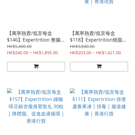
【萬寧熱賣/低至每盒
【萬寧熱賣/低至每盒
$146】Expertrition 整腸
$118】Expertrition燒脂瘦
瘦身100億益生菌 | 減肚腩
身塑形膠囊 30粒 |飯後一
HK$5,400.00
HK$3,840.00
排毒 | 香港行貨
HK$240.00 ~ HK$1,895.00
粒/降體脂 | 強效阻隔高熱
HK$203.00 ~ HK$1,421.00
量 | 香港現貨