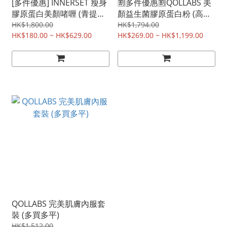
[多件優惠] INNERSET 瘦身
🈹多件優惠🈹QOLLABS 美
膠原蛋白美顏啫喱 (青提💚
顏益生菌膠原蛋白粉 (高效
／水蜜桃🍑／蘋果🍎 ) 😍三
版) (60日分)
HK$1,800.00
HK$1,794.00
重美肌配方✨
HK$180.00 ~ HK$629.00
HK$269.00 ~ HK$1,199.00
QOLLABS 完美肌膚內服套
裝 (多買多平)
HK$1,512.00