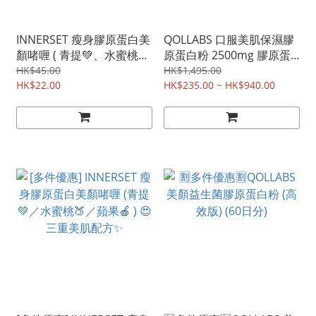
INNERSET 瘦身膠原蛋白美
QOLLABS 口服美肌保濕膠
顏啫喱 ( 青提💚、水蜜桃
原蛋白粉 2500mg 膠原蛋
🍑、蘋果🍎) 1包裝 😍三重
白(高效吸收版) 獨立包裝🈹
HK$45.00
HK$1,495.00
美肌配方✨
HK$22.00
多件優惠🈹4週間補回膠原
HK$235.00 ~ HK$940.00
蛋白 潤肌 桃子