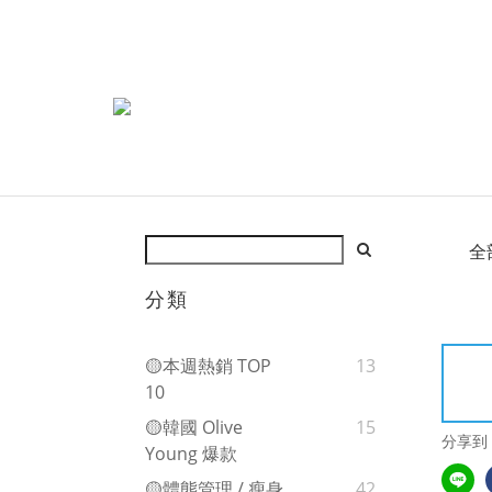
全
分類
🟡本週熱銷 TOP
13
10
🟡韓國 Olive
15
分享到
Young 爆款
🟡體態管理 / 瘦身
42