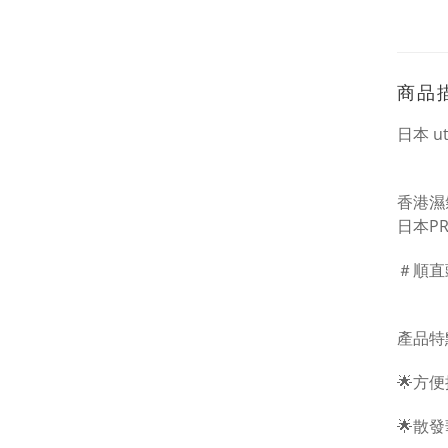
商品
日本 u
香港濕
日本PR
＃順
直
產品特
🌟方
🌟
散發