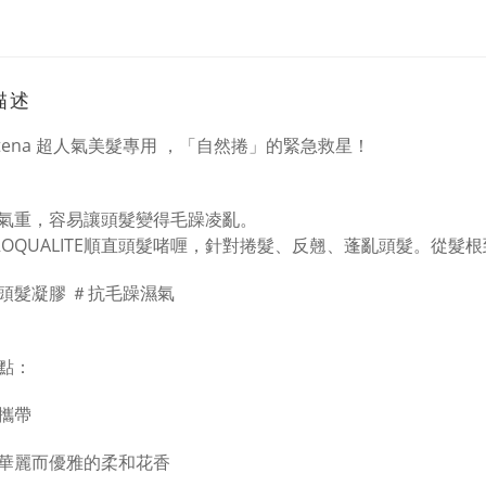
描述
tena 超人氣美髮專用 ，
「自然捲」的緊急救星！
氣重，容易讓頭髮變得毛躁凌亂。
OQUALITE順直頭髮啫喱，
針對捲髮、反翹、蓬亂頭髮。從髮根
頭髮凝膠 ＃抗毛躁濕氣
點：
便攜帶
華麗而優雅的柔和花香