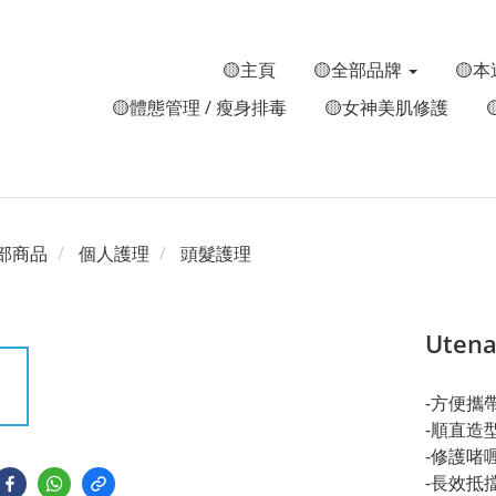
🟡主頁
🟡全部品牌
🟡本
🟡體態管理 / 瘦身排毒
🟡女神美肌修護
部商品
個人護理
頭髮護理
Uten
-方便攜
-順直造
-修護啫
-長效抵