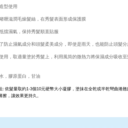
直造型使用
護啫喱滋潤毛燥髮絲，在秀髮表面形成保護膜
效抵擋濕氣，保持秀髮順直貼服
了防止濕氣成分和頭髮柔美成分，即使是雨天，也能防止頭髮分
易使用，取適量塗於秀髮上，利用風筒的微熱力將保濕成分吸收
水，膠原蛋白，甘油
法: 依髮量取約1-3個10元硬幣大小凝膠，塗抹在全乾或半乾彎曲
薄擦，讓效果更持久。