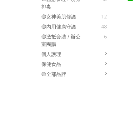
排毒
🟡女神美肌修護
12
🟡內用健康守護
48
🟡激抵套裝 / 辦公
6
室團購
個人護理
保健食品
🟡全部品牌