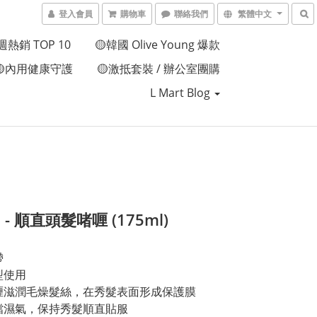
登入會員
購物車
聯絡我們
繁體中文
週熱銷 TOP 10
🟡韓國 Olive Young 爆款
🟡內用健康守護
🟡激抵套裝 / 辦公室團購
L Mart Blog
a - 順直頭髮啫喱 (175ml)
帶
型使用
喱滋潤毛燥髮絲，在秀髮表面形成保護膜
擋濕氣，保持秀髮順直貼服