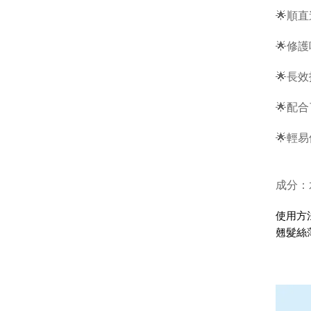
🌟順
🌟修
🌟長
🌟
配合
🌟輕
成分：
使用方
翹髮絲