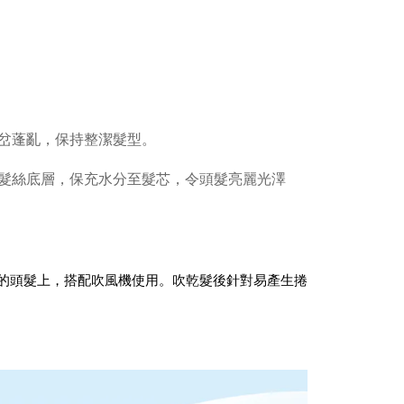
岔蓬亂，保持整潔髮型。
至髮絲底層，保充水分至髮芯，令頭髮
亮麗光澤
捲翹的頭髮上，搭配吹風機使用。吹乾髮後針對易產生捲