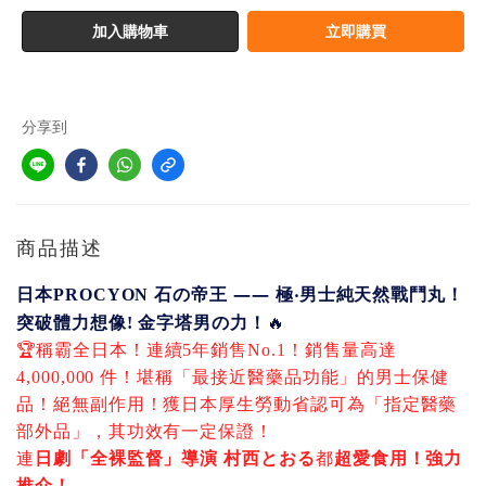
加入購物車
立即購買
分享到
商品描述
——
日本
PROCYON
石の帝王
極‧男士純天然戰鬥丸！
突破體力想像
!
金字塔男の力！
🔥
🏆
稱霸全日本！連續
5
年銷售
No.1
！銷售量高達
4,000,000
件！
堪稱「最接近醫藥品功能」的男士保健
品！絕無副作用！獲日本厚生勞動省認可為「指定醫藥
部外品」，其功效有一定保證！
連
日劇「全裸監督」導演
村西とおる
都
超愛食用！強力
推介！