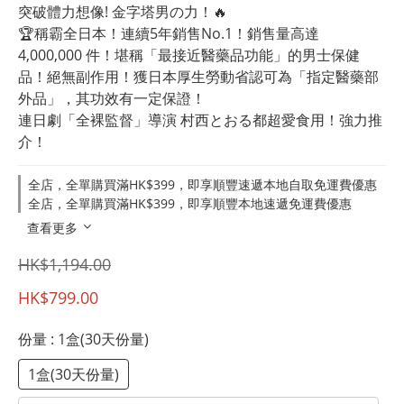
突破體力想像! 金字塔男の力！🔥
🏆稱霸全日本！連續5年銷售No.1！銷售量高達
4,000,000 件！堪稱「最接近醫藥品功能」的男士保健
品！絕無副作用！獲日本厚生勞動省認可為「指定醫藥部
外品」，其功效有一定保證！
連日劇「全裸監督」導演 村西とおる都超愛食用！強力推
介！
全店，全單購買滿HK$399，即享順豐速遞本地自取免運費優惠
全店，全單購買滿HK$399，即享順豐本地速遞免運費優惠
查看更多
HK$1,194.00
HK$799.00
份量
: 1盒(30天份量)
1盒(30天份量)