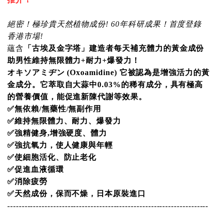
絕密！極珍貴天然植物成份
! 60
年科研成果！首度登錄
香港市場
!
「古埃及金字塔」建造者每天補充體力的黃金成份
蘊含
助男性維持無限體力
+
耐力
+
爆發力！
オキソアミヂン
(Oxoamidine)
它被認為是增強活力的黃
金成分。
它萃取自大蒜中
0.03%
的稀有成分，具有極高
的營養價值，能促進新陳代謝等效果。
✅
無依賴
/
無藥性
/
無副作用
✅
維持無限體力、耐力、爆發力
✅
強精健身
,
增強硬度、體力
✅
強抗氧力，使人健康與年輕
✅
使細胞活化、防止老化
✅
促進血液循環
✅
消除疲勞
✅
天然成份，保而不燥，日本原裝進口
----------------------------------------------------------------------