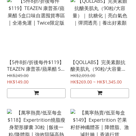
【5件8折/折後每件$119】
【QOLLABS】完美素顏抗
TEAZEN 康普茶/蘋果醋 5盒
醣美肌丸（90粒/大容量）
口味自選囤貨專區 | 全港免
｜ 抗糖化｜亮白氣色｜彈
HK$249.00
HK$2,093.00
運 | Twice限定版
HK$149.00
潤透亮｜養出好素顏
HK$269.00 ~ HK$1,345.00