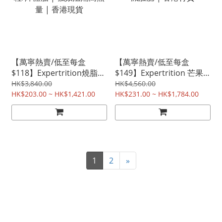
【萬寧熱賣/低至每盒
【萬寧熱賣/低至每盒
$118】Expertrition燒脂瘦
$149】Expertrition 芒果
身塑形膠囊 30粒 |飯後一
籽舒神纖體茶 | 降體脂、激
HK$3,840.00
HK$4,560.00
粒/降體脂 | 強效阻隔高熱
HK$203.00 ~ HK$1,421.00
減肚腩 | 香港行貨
HK$231.00 ~ HK$1,784.00
量 | 香港現貨
1
2
»