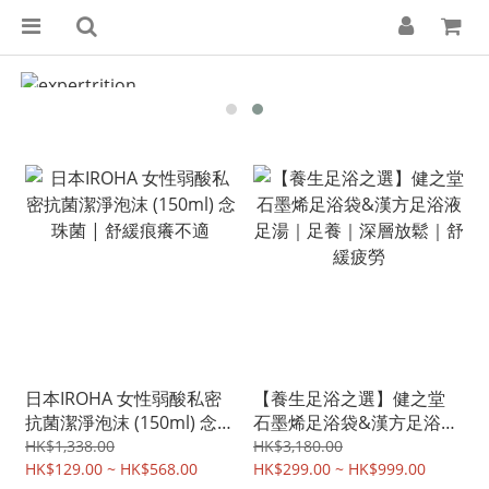
日本IROHA 女性弱酸私密
【養生足浴之選】健之堂
抗菌潔淨泡沫 (150ml) 念珠
石墨烯足浴袋&漢方足浴液
菌 | 舒緩痕癢不適
足湯｜足養｜深層放鬆｜舒
HK$1,338.00
HK$3,180.00
HK$129.00 ~ HK$568.00
緩疲勞
HK$299.00 ~ HK$999.00