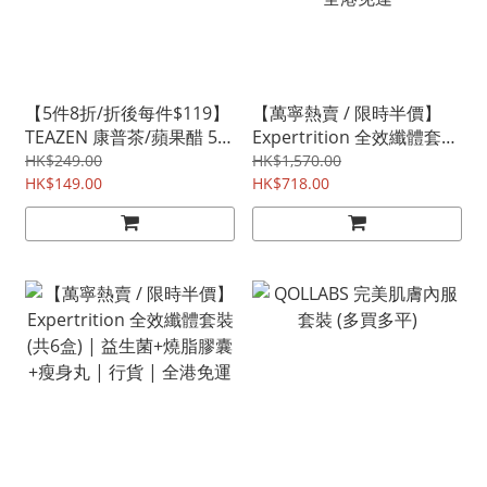
【5件8折/折後每件$119】
【萬寧熱賣 / 限時半價】
TEAZEN 康普茶/蘋果醋 5盒
Expertrition 全效纖體套裝
口味自選囤貨專區 | 全港免
(共4盒) | 益生菌+燒脂膠囊
HK$249.00
HK$1,570.00
運 | Twice限定版
HK$149.00
+瘦身丸+纖美茶 | 行貨 |
HK$718.00
全港免運