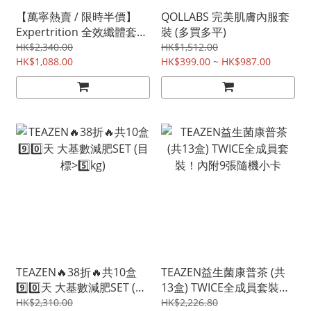
【萬寧熱賣 / 限時半價】
QOLLABS 完美肌膚內服套
Expertrition 全效纖體套裝
裝 (多買多平)
(共6盒) | 益生菌+燒脂膠囊
HK$2,340.00
HK$1,512.00
+瘦身丸 | 行貨 | 全港免運
HK$1,088.00
HK$399.00 ~ HK$987.00
TEAZEN🔥38折🔥共10盒
TEAZEN益生菌康普茶 (共
9️⃣0️⃣天 大基數減肥SET (目
13盒) TWICE全成員套裝！
標>5️⃣kg)
內附9張隨機小卡
HK$2,310.00
HK$2,226.80