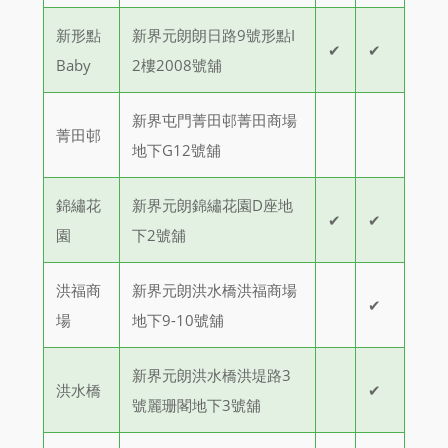
新形點
新界元朗朗日路9號形點I
✔
✔
Baby
2樓2008號舖
新界屯門菁田邨菁田商場
菁田邨
地下G12號舖
錦繡花
新界元朗錦繡花園D座地
✔
✔
園
下2號舖
洪福商
新界元朗洪水橋洪福商場
✔
場
地下9-10號舖
新界元朗洪水橋洪堤路3
洪水橋
✔
號麗珊閣地下3號舖