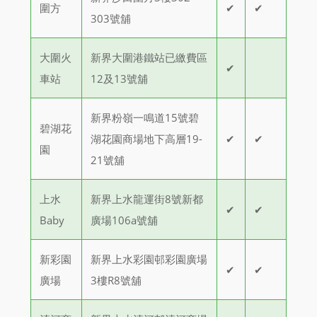
圍方
✔
✔
303號舖
大圍火
新界大圍港鐵站已繳費區
✔
車站
12及13號舖
新界粉嶺一鳴道15號碧
碧湖花
湖花園商場地下高層19-
✔
✔
園
21號舖
上水
新界上水龍運街8號新都
✔
✔
Baby
廣場106a號舖
新彩園
新界上水彩園邨彩園廣場
✔
✔
廣場
3樓R8號舖