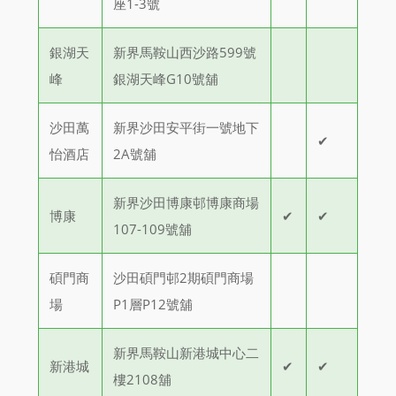
座1-3號
銀湖天
新界馬鞍山西沙路599號
峰
銀湖天峰G10號舖
沙田萬
新界沙田安平街一號地下
✔
怡酒店
2A號舖
新界沙田博康邨博康商場
博康
✔
✔
107-109號舖
碩門商
沙田碩門邨2期碩門商場
場
P1層P12號舖
新界馬鞍山新港城中心二
新港城
✔
✔
樓2108舖