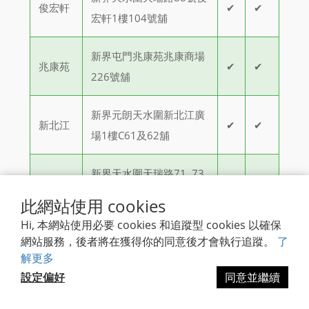
俊宏軒
✔
✔
宏軒1樓104號舖
新界屯門兆康苑兆康商場
兆康苑
✔
✔
226號舖
新界元朗天水圍新北江廣
新北江
✔
✔
場1樓C61及62舖
新界天水圍天瑞路71, 73,
天澤
75及77號天澤邨天澤商場
✔
此網站使用 cookies
2樓210A舖
Hi, 本網站使用必要 cookies 和追蹤型 cookies 以確保
網站服務，後者將在獲得你的同意後才會執行追蹤。
了
天晴商
新界天水圍天晴邨天晴商
解更多
場
場8號舖
設定偏好
同意並繼續