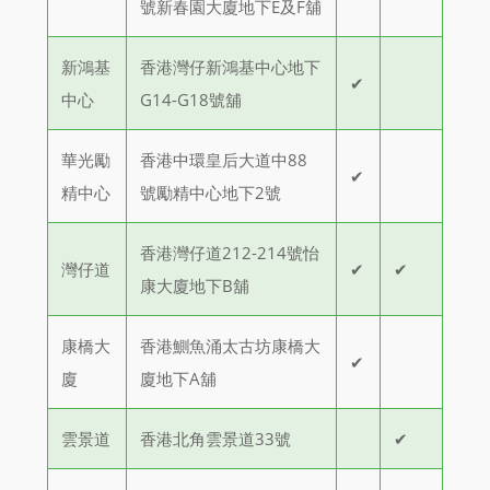
號新春園大廈地下E及F舖
新鴻基
香港灣仔新鴻基中心地下
✔
中心
G14-G18號舖
華光勵
香港中環皇后大道中88
✔
精中心
號勵精中心地下2號
香港灣仔道212-214號怡
灣仔道
✔
✔
康大廈地下B舖
康橋大
香港鰂魚涌太古坊康橋大
✔
廈
廈地下A舖
雲景道
香港北角雲景道33號
✔