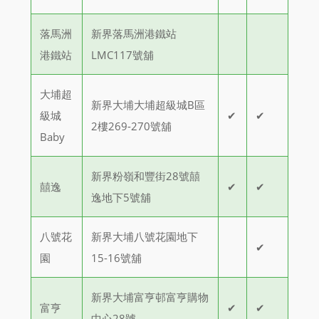
落馬洲
新界落馬洲港鐵站
港鐵站
LMC117號舖
大埔超
新界大埔大埔超級城B區
級城
✔
✔
2樓269-270號舖
Baby
新界粉嶺和豐街28號囍
囍逸
✔
✔
逸地下5號舖
八號花
新界大埔八號花園地下
✔
園
15-16號舖
新界大埔富亨邨富亨購物
富亨
✔
✔
中心28號