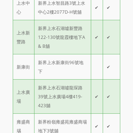
上水中
新界上水智昌路3號上水
✔
✔
心
中心2樓2077D-H號舖
新界上水石湖墟新豐路
上水新
122-130號龍霞樓地下A
✔
✔
豐路
& B舖
新界上水新康街96號地
新康街
✔
下
新界上水石湖墟龍琛路
上水廣
39號上水廣場4樓419-
✔
✔
場
423舖
雍盛商
新界粉嶺雍盛苑雍盛商場
✔
✔
埸
地下3號舖