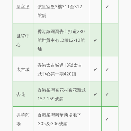
皇室堡
號皇室堡3樓311至312
✔
號舖
香港銅鑼灣告士打道280
世貿中
號世貿中心L2樓L2-12號
✔
心
舖
香港太古城道18號太古
太古城
✔
✔
城中心第一期420舖
香港柴灣杏花村杏花新城
杏花
✔
✔
157-159號舖
興華商
香港柴灣興華商場地下
✔
場
G05及G06號舖