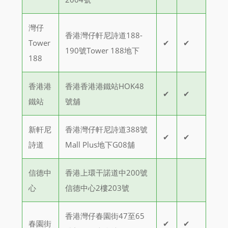
灣仔
香港灣仔軒尼詩道188-
Tower
✔
✔
190號Tower 188地下
188
香港港
香港香港港鐵站HOK48
✔
✔
鐵站
號舖
新軒尼
香港灣仔軒尼詩道388號
✔
✔
詩道
Mall Plus地下G08舖
信德中
香港上環干諾道中200號
心
信德中心2樓203號
香港灣仔春園街47至65
春園街
✔
✔