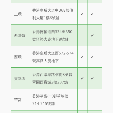
香港皇后大道中368號偉
上環
✔
✔
利大廈1樓6號舖
香港德輔道西334至350
西營盤
✔
號恆裕大廈地下8號舖
香港皇后大道西572-574
西環
✔
✔
號高良大廈地下
香港西環卑路乍街8號寶
寶翠園
✔
✔
翠園西寶城2樓237舖
香港華富(一)邨華珍樓
華富
714-715號舖