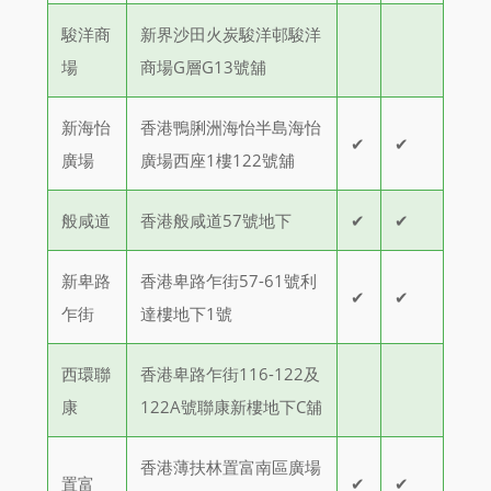
駿洋商
新界沙田火炭駿洋邨駿洋
場
商場G層G13號舖
新海怡
香港鴨脷洲海怡半島海怡
✔
✔
廣場
廣場西座1樓122號舖
般咸道
香港般咸道57號地下
✔
✔
新卑路
香港卑路乍街57-61號利
✔
✔
乍街
達樓地下1號
西環聯
香港卑路乍街116-122及
康
122A號聯康新樓地下C舖
香港薄扶林置富南區廣場
置富
✔
✔