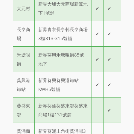
新界大埔大元商場新翼地
大元村
✔
✔
下1號舖
長亨商
新界青衣長亨邨長亨商場
✔
✔
場
3樓313-315號舖
禾塘咀
新界葵興禾塘咀街85號
✔
✔
街
地下
葵興港
新界葵興葵興港鐵站
✔
✔
鐵站
KWH5號舖
葵盛東
新界葵涌葵盛東邨葵盛東
✔
邨
商場1樓131號舖
葵涌商
新界葵涌上角街葵涌邨3