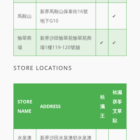
新界馬鞍山保泰街16號
馬鞍山
✔
地下G10
愉翠商
新界沙田愉翠苑愉翠苑商
✔
✔
場
場1樓119-120號舖
STORE LOCATIONS
袪濕
袪
STORE
茯苓
ADDRESS
濕
NAME
艾草
王
貼
水泉澳
新界沙田水泉澳邨水泉澳