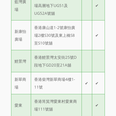
藍灣廣
場高層地下UG51及
✔
場
UG52A號舖
香港康山道1-2號康怡廣
新康怡
場2樓S30號及東上橋S8
✔
廣場
至S10號舖
香港鯉景灣太安街25號D
鯉景灣
段地下GD20至21A舖
新翠商
香港柴灣新翠商場4樓1-
✔
✔
場
11號
香港筲箕灣愛東村愛東商
愛東
✔
場111號舖