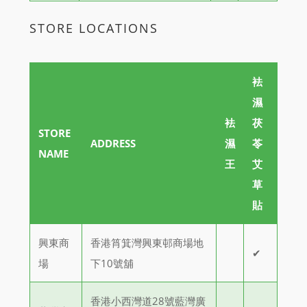
STORE LOCATIONS
袪
濕
袪
茯
STORE
ADDRESS
濕
苓
NAME
王
艾
草
貼
興東商
香港筲箕灣興東邨商場地
✔
場
下10號舖
香港小西灣道28號藍灣廣