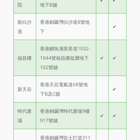
✔
✔
院
地下B舖
新白沙
香港銅鑼灣白沙道8號地
✔
道
下
香港鰂魚涌英皇道1032-
福昌樓
1044號福昌樓低層地下
✔
✔
102號舖
香港天后電氣道68號地
新天后
✔
下B及C舖
時代廣
香港銅鑼灣時代廣場9樓
✔
✔
場
917號舖
香港銅鑼灣告士打道311