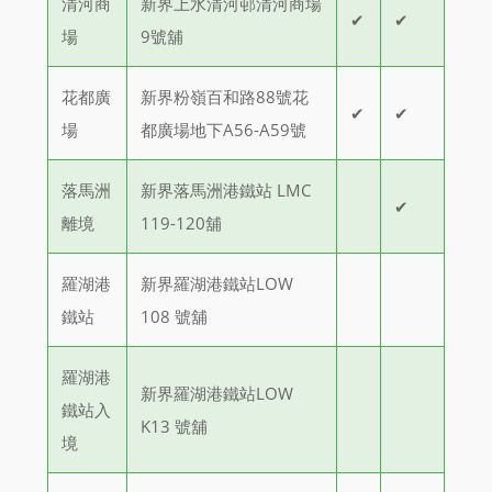
清河商
新界上水清河邨清河商場
✔
✔
場
9號舖
花都廣
新界粉嶺百和路88號花
✔
✔
場
都廣場地下A56-A59號
落馬洲
新界落馬洲港鐵站 LMC
✔
離境
119-120舖
羅湖港
新界羅湖港鐵站LOW
鐵站
108 號舖
羅湖港
新界羅湖港鐵站LOW
鐵站入
K13 號舖
境