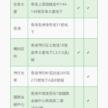
安泰大
香港上環德輔道中144-
✔
✔
廈
148號安泰大廈地下
香港長洲海旁道31號地
長洲
下
香港灣仔莊士敦道18號
機利臣
嘉寧大厦地下C,E,F,G及J
✔
✔
街
舖
灣仔光
香港灣仔軒尼詩道269至
✔
華
273號地下A及B號舖
香港中環港景街1號國際
國際金
金融中心商場第二層
✔
融中心
2004號