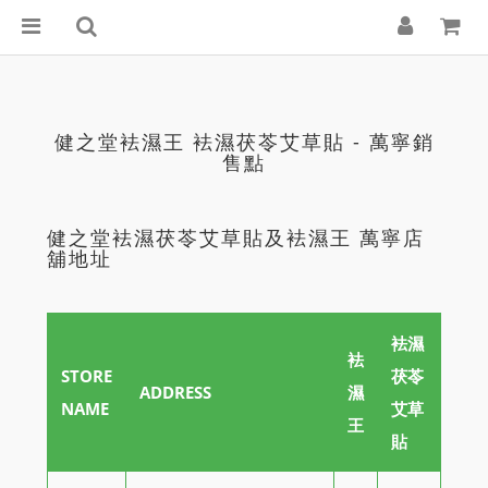
健之堂袪濕王 袪濕茯苓艾草貼 - 萬寧銷
售點
健之堂袪濕茯苓艾草貼及袪濕王 萬寧店
舖地址
袪濕
袪
STORE
茯苓
ADDRESS
濕
NAME
艾草
王
貼