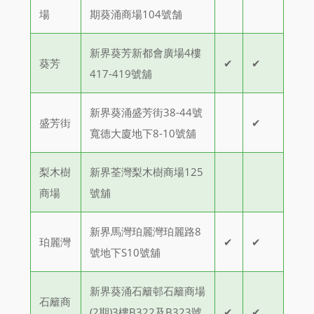
場
期葵涌商場104號舗
新界葵芳新都會廣場4樓
葵芳
✔
✔
417-419號舖
新界葵涌盛芳街38-44號
盛芳街
✔
寬德大廈地下8-10號舖
梨木樹
新界荃灣梨木樹商場125
商場
號舖
新界馬灣珀麗灣珀麗路8
珀麗灣
✔
✔
號地下S10號舖
新界葵涌石籬邨石籬商場
石籬商
(2期)3樓B322及B323號
✔
✔