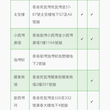
香港筲箕灣筲箕灣道57-
太安樓
87號太安樓地下G7及A6
✔
✔
號舖
小西灣
香港柴灣小西灣道小西灣
✔
✔
廣場
廣場1樓110A號舖
香港柴灣漁灣邨漁豐樓地
漁灣邨
下2號舖
耀東商
香港筲箕灣耀東邨耀東商
✔
場
場2樓201號舖
新西灣
香港筲箕灣道326至332
✔
河
號康泰大樓地下4號舖