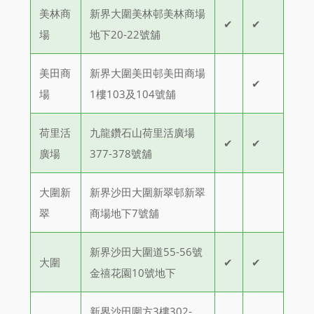
美林商
新界大圍美林邨美林商場
✔
✔
場
地下20-22號舖
美田商
新界大圍美田邨美田商場
✔
場
1樓103及104號舖
荷里活
九龍鑽石山荷里活廣場
✔
✔
廣場
377-378號舖
大圍新
新界沙田大圍新翠邨新翠
翠
商場地下7號舖
新界沙田大圍道55-56號
大圍
✔
✔
金禧花園10號地下
新界沙田圍方3樓302-