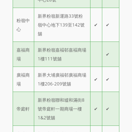
新界粉嶺新運路33號粉
粉嶺中
嶺中心地下139至142號
✔
✔
心
舖
嘉福商
新界粉嶺嘉褔邨嘉褔商場
✔
場
1樓111號舖
廣褔商
新界大埔廣福邨廣福商場
✔
✔
場
1樓206-209號舖
新界粉嶺聯和墟和滿街8
帝庭軒
號帝庭軒一期商場一樓
✔
✔
1&2號舖