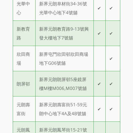
光華中
新界元朗阜材街34-36號
✔
✔
心
光華中心地下4號舖
新教育
新界元朗教育路9-13號興
✔
✔
路
發大樓地下7號舖
欣田商
新界屯門欣田邨欣田商場
✔
場
地下G06號舖
新界元朗朗屏邨5座鏡屏
朗屏邨
✔
✔
樓M樓M006,M007號舖
元朗壽
新界元朗壽富街51-59元
✔
✔
富街
朗中心地下4A及4B號舖
元朗鳳
新界元朗鳳琴街15-21號