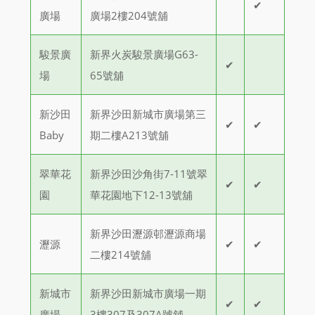
✔
廣場
廣場2樓204號舖
駿景廣
新界火炭駿景廣場G63-
✔
場
65號舖
新沙田
新界沙田新城市廣場第三
✔
✔
Baby
期二樓A213號舖
翠華花
新界沙田沙角街7-11號翠
✔
✔
園
華花園地下12-13號舖
新界沙田瀝源邨瀝源商場
瀝源
✔
✔
二樓214號舖
新城市
新界沙田新城市廣場一期
✔
✔
廣場
3樓307及307A號舖