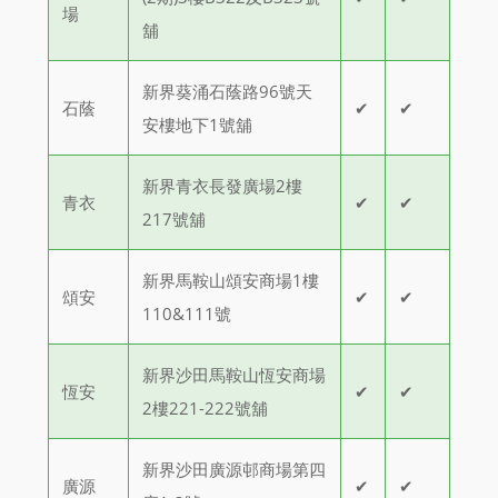
場
舖
新界葵涌石蔭路96號天
石蔭
✔
✔
安樓地下1號舖
新界青衣長發廣場2樓
青衣
✔
✔
217號舖
新界馬鞍山頌安商場1樓
頌安
✔
✔
110&111號
新界沙田馬鞍山恆安商場
恆安
✔
✔
2樓221-222號舖
新界沙田廣源邨商場第四
廣源
✔
✔