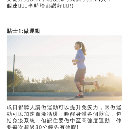
李時珍都讚好👍🏻!)
個連
👨🏻‍⚕️
1:
貼士
做運動
成日都聽人講做運動可以提升免疫力，因做運
動可以加速血液循環，喚醒身體各個器官，包
括免疫系統。但記住要做中至高強度運動，仲
30
!
要每次超過
分鐘先有效㗎