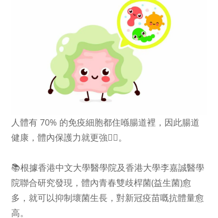
人體有 70% 的免疫細胞都住喺腸道裡，因此腸道
健康，體內保護力就更強👍🏻。
📚根據香港中文大學醫學院及香港大學李嘉誠醫學
院聯合研究發現，體內青春雙歧桿菌(益生菌)愈
多，就可以抑制壞菌生長，對新冠疫苗嘅抗體量愈
高。