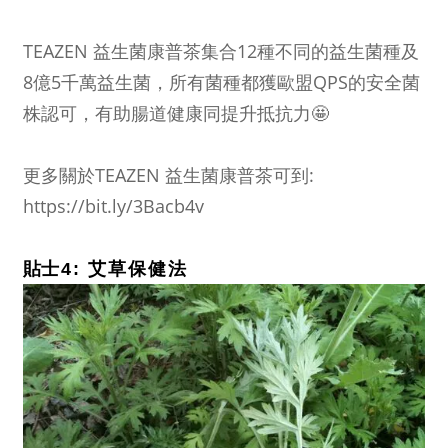
TEAZEN 益生菌康普茶集合12種不同的益生菌種及
8億5千萬益生菌，所有菌種都獲歐盟QPS的安全菌
株認可，有助腸道健康同提升抵抗力🤩
更多關於TEAZEN 益生菌康普茶可到:
https://bit.ly/3Bacb4v
貼
士
4:
艾草保健法