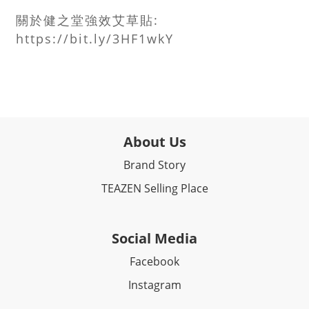
關於健之堂強效艾草貼
:
https://bit.ly/3HF1wkY
About Us
Brand Story
TEAZEN Selling Place
Social Media
Facebook​
Instagram