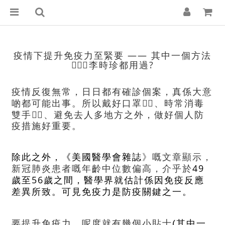
疫情下提升免疫力至緊要 —— 其中一個方法
👨🏻‍⚕️李時珍都用過?
疫情反復無常，日日都有確診個案，真係大意
、時常消毒
啲都可能出事。所以戴好口罩
👍🏻
雙手🖐🏻、避免去人多地方之外，做好個人防
疫措施好重要。
美國醫學會雜誌
》嘅文章顯示，
除此之外，《
新冠肺炎患者嘅年齡中位數偏高，介乎於
49
歲至
56
歲之間，醫學界就估計係因免疫反應
差異所致。可見免疫力是防疫關鍵之一。
要提升免疫力，呢度就有幾個小貼士
(
其中一