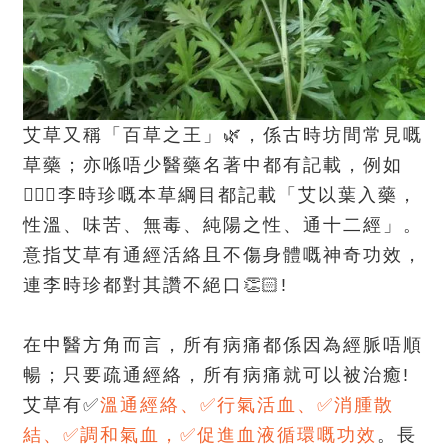
艾草又稱「百草之王」🌿，係古時坊間常見嘅
草藥；亦喺唔少醫藥名著中都有記載，例如
👨🏻‍⚕️李時珍嘅本草綱目都記載「艾以葉入藥，
性溫、味苦、無毒、純陽之性、通十二經」。
意指艾草有通經活絡且不傷身體嘅神奇功效，
連李時珍都對其讚不絕口👏🏻!
在中醫方角而言，所有病痛都係因為經脈唔順
暢；只要疏通經絡，所有病痛就可以被治癒!
艾草有✅
溫通經絡、✅行氣活血、✅消腫散
結、✅調和氣血，✅促進血液循環嘅功效
。長