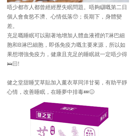
唔少都市人都曾經經歷失眠問題。唔夠瞓嘅第二日
個人會食慾不濟、心情低落🥺；長期下，身體變
差。
充足嘅睡眠可以顯著地增加人體血液裡的T淋巴細
胞和B淋巴細胞，即係免疫力嘅主要來源，所以如
果想增強免疫力，健康且充足的睡眠就一定唔少得
🛌🏻!
健之堂甜睡艾草貼加入薰衣草同洋甘菊，有助平靜
心情，改善睡眠，在睡夢中排毒💤😌