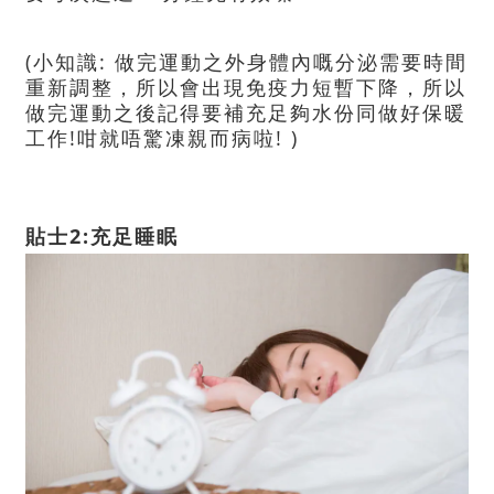
(
:
小知識
做完運動之外身體內嘅分泌需要時間
重新調整，所以會出現免疫力短暫下降，所以
做完運動之後記得要補充足夠水份同做好保暖
!
! )
工作
咁就唔驚凍親而病啦
2:
貼士
充足睡眠