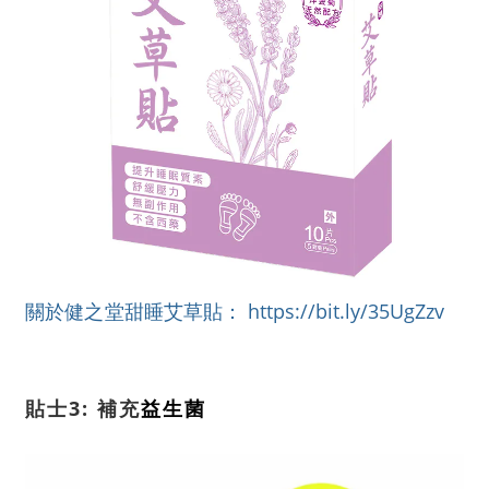
https://bit.ly/35UgZzv
關於
健之堂
甜睡艾草貼
：
3:
益生菌
貼士
補充