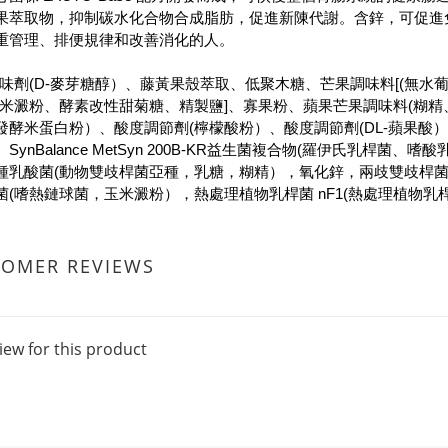
果萃取物，抑制碳水化合物合成脂肪，促進新陳代謝。含鋅，可促進
重管理、排便規律和改善消化的人。
味劑(D-麥芽糖醇）、藤黃果殼萃取、低聚木糖、芒果調味料[(無水
玉米澱粉、酵素改性甜菊糖、精製鹽]、寡果粉、蘋果芒果調味料(糊
發酵米蛋白粉）、酸度調節劑(檸檬酸粉）、酸度調節劑(DL-蘋果酸
SynBalance MetSyn 200B-KR益生菌複合物(羅伊氏乳
種乳酸菌(動物雙歧桿菌亞種，乳糖，糊精），氧化鋅，兩歧雙歧桿菌
菌(嗜熱鏈球菌，玉米澱粉），熱處理植物乳桿菌 nF1(熱處理植物乳
TOMER REVIEWS
iew for this product