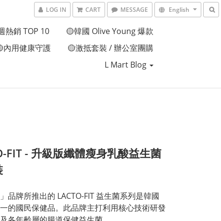
LOG IN
CART
MESSAGE
English
週熱銷 TOP 10
🟡韓國 Olive Young 爆款
🟡內用健康守護
🟡激抵套裝 / 辦公室團購
L Mart Blog
TO-FIT - 升級版纖體瘦身乳酸益生菌
裝
」品牌所推出的 LACTO-FIT 益生菌系列是韓國
一的國民保健品。此品牌主打利用核心技術研發
及各年齡層的腸道保健益生菌。