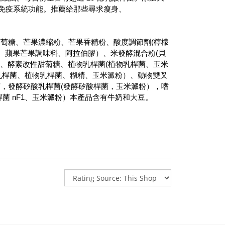
免疫系統功能。推薦給那些尋求瘦身、
葡萄糖、芒果濃縮粉、芒果香精粉、酸度調節劑(檸檬
精、蘋果芒果調味料、阿拉伯膠）、米發酵混合粉(貝
）、酵素改性甜菊糖、植物乳桿菌(植物乳桿菌、玉米
桿菌、嗜酸乳桿菌、植物乳桿菌、糊精、玉米澱粉）、動物雙叉
，發酵矽酸乳桿菌(發酵矽酸桿菌，玉米澱粉），嗜
桿菌 nF1、玉米澱粉）本產品含有牛奶和大豆。