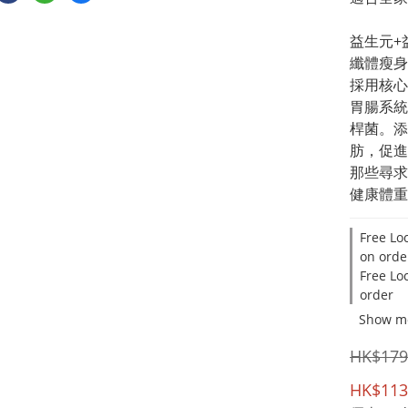
益生元+
纖體瘦身
採用核心
胃腸系統
桿菌。添
肪，促進
那些尋求
健康體重
Free Lo
on orde
Free Lo
order
Show m
HK$179
HK$113