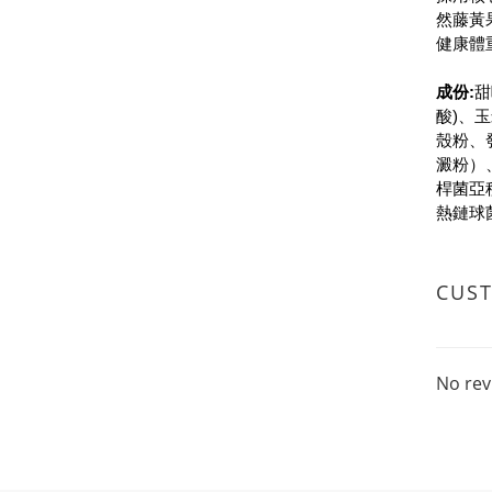
然藤黃
健康體
成份:
甜
酸)、
殼粉、
澱粉）、
桿菌亞
熱鏈球
CUS
No rev