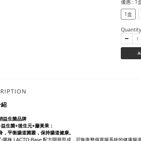
優惠
: 1
1盒
Quantit
A
RIPTION
介紹
銷益生菌品牌
+益生菌+後生元+藤黃果：
身，平衡腸道菌叢，保持腸道健康。
心菌株 LACTO-Base 配方開發而成，可恢復整個胃腸系統的健康腸