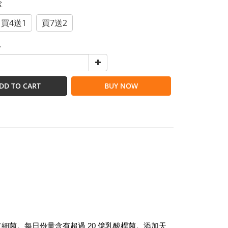
盒
買4送1
買7送2
y
DD TO CART
BUY NOW
道細菌。每日份量含有超過 20 億乳酸桿菌。添加天