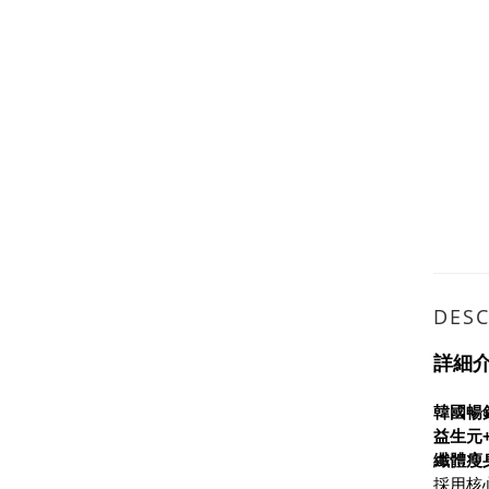
DESC
詳細
韓國暢
益生元
纖體瘦
採用核