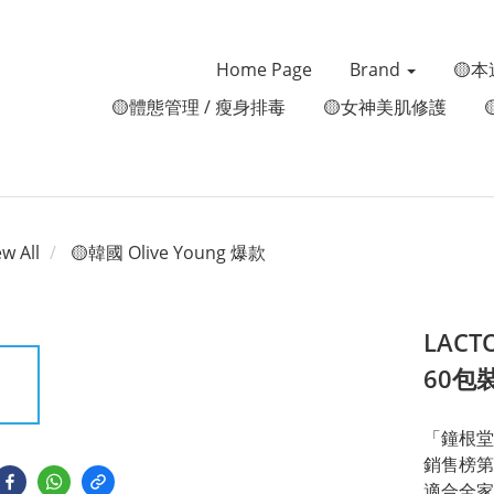
Home Page
Brand
🟡本
🟡體態管理 / 瘦身排毒
🟡女神美肌修護
ew All
🟡韓國 Olive Young 爆款
LAC
60包
「鐘根堂
銷售榜第
適合全家