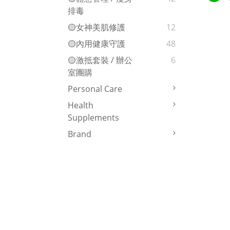
排毒
🟡女神美肌修護
12
🟡內用健康守護
48
🟡激抵套裝 / 辦公
6
室團購
Personal Care
Health
Supplements
Brand