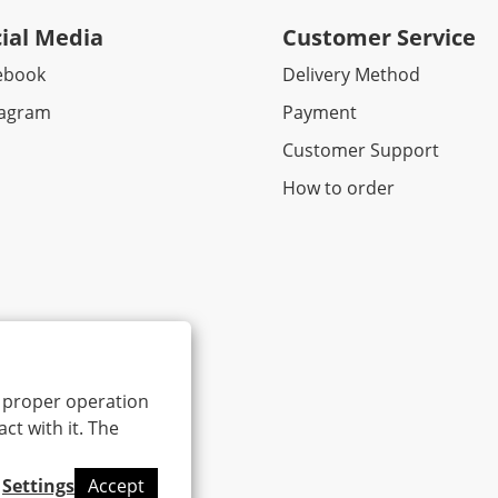
ial Media
Customer Service
ebook​
Delivery Method
tagram
Payment
Customer Support
How to order
ts proper operation
ct with it. The
Settings
Accept