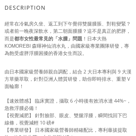
DESCRIPTION
經常在冷氣房久坐、返工到下午覺得雙腿腫脹、對鞋變緊？
或者前一晚夜深飲水，第二朝面腫腫？這不是真正的肥胖，
都市女性最常見的「水腫」問題
而是
！日本大熱
KOMOREBI 森暉神仙消水丸，由國家級專業團隊研發，專
為飽受虛胖浮腫困擾的香港女生而設。
由日本國家級營養師親自調配，結合 2 大日本專利與 9 大漢
方草藥萃取，針對亞洲人體質研發，助你即時排水、重塑 V
面輪廓！
【速效體感】 臨床實證，攝取 6 小時後有效消水達 44%~，
急救浮腫必備！
【視覺減肥】 針對臉部、眼皮、雙腿浮腫，瞬間找回下巴
線條，視覺減輕 10 磅#
【專業研發】 日本國家級營養師精確配比，專利蓽拔提取