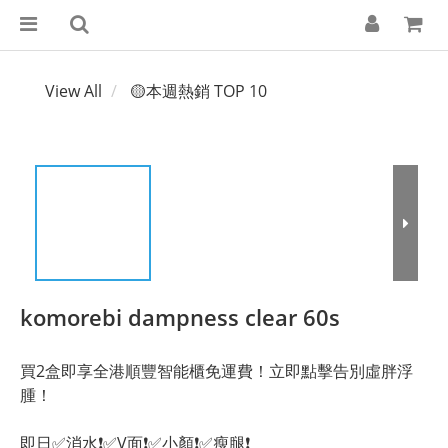
View All
🟡本週熱銷 TOP 10
komorebi dampness clear 60s
買2盒即享全港順豐智能櫃免運費！立即點擊告別虛胖浮
腫！
即日✅消水❗✅V面❗✅小顏❗✅瘦腿❗