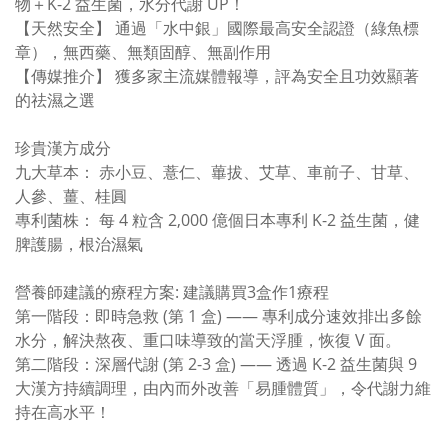
物＋K-2 益生菌，水分代謝 UP！
【天然安全】 通過「水中銀」國際最高安全認證（綠魚標
章），無西藥、無類固醇、無副作用
【傳媒推介】 獲多家主流媒體報導，評為安全且功效顯著
的祛濕之選
珍貴漢方成分
九大草本： 赤小豆、薏仁、蓽拔、艾草、車前子、甘草、
人參、薑、桂圓
專利菌株： 每 4 粒含 2,000 億個日本專利 K-2 益生菌，健
脾護腸，根治濕氣
營養師建議的療程方案: 建議購買3盒作1療程
第一階段：即時急救 (第 1 盒) —— 專利成分速效排出多餘
水分，解決熬夜、重口味導致的當天浮腫，恢復 V 面。
第二階段：深層代謝 (第 2-3 盒) —— 透過 K-2 益生菌與 9
大漢方持續調理，由內而外改善「易腫體質」，令代謝力維
持在高水平！