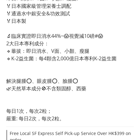
🏅日本國家級管理栄養士調配
🏅通過水中銀安全&功效測試
🏅日本製
🔬臨床實證即日消水44%~😱視覺減10磅#😱
2大日本專利成分： 
🔹蓽拔：即日消水、V面、小顏、瘦腿
🔹K-2益生菌：每4顆含2,000億日本專利K-2益生菌
解決腿腫⭕、眼皮腫⭕、臉腫⭕
🌿天然草本成分🚫不含類固醇、西藥
每日1次，每次2粒；
嚴重: 每日2次，每次2粒。
Free Local SF Express Self Pick-up Service Over HK$399 on
order