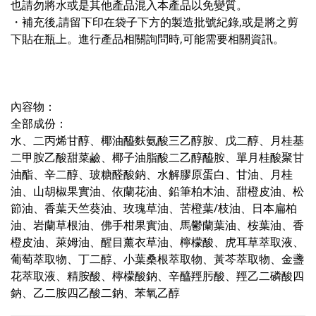
也請勿將水或是其他產品混入本產品以免變質。
・補充後,請留下印在袋子下方的製造批號紀錄,或是將之剪
下貼在瓶上。進行產品相關詢問時,可能需要相關資訊。
內容物：
全部成份：
水、二丙烯甘醇、椰油醯麩氨酸三乙醇胺、戊二醇、月桂基
二甲胺乙酸甜菜鹼、椰子油脂酸二乙醇醯胺、單月桂酸聚甘
油酯、辛二醇、玻糖醛酸鈉、水解膠原蛋白、甘油、月桂
油、山胡椒果實油、依蘭花油、鉛筆柏木油、甜橙皮油、松
節油、香葉天竺葵油、玫瑰草油、苦橙葉/枝油、日本扁柏
油、岩蘭草根油、佛手柑果實油、馬鬱蘭葉油、桉葉油、香
橙皮油、萊姆油、醒目薰衣草油、檸檬酸、虎耳草萃取液、
葡萄萃取物、丁二醇、小葉桑根萃取物、黃芩萃取物、金盞
花萃取液、精胺酸、檸檬酸鈉、辛醯羥肟酸、羥乙二磷酸四
鈉、乙二胺四乙酸二鈉、苯氧乙醇