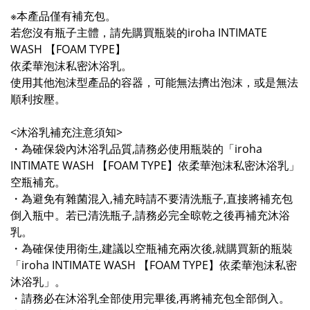
※本產品僅有補充包。
若您沒有瓶子主體，請先購買瓶裝的iroha INTIMATE
WASH 【FOAM TYPE】
依柔華泡沫私密沐浴乳。
使用其他泡沫型產品的容器，可能無法擠出泡沫，或是無法
順利按壓。
<沐浴乳補充注意須知>
・為確保袋內沐浴乳品質,請務必使用瓶裝的「iroha
INTIMATE WASH 【FOAM TYPE】依柔華泡沫私密沐浴乳」
空瓶補充。
・為避免有雜菌混入,補充時請不要清洗瓶子,直接將補充包
倒入瓶中。若已清洗瓶子,請務必完全晾乾之後再補充沐浴
乳。
・為確保使用衛生,建議以空瓶補充兩次後,就購買新的瓶裝
「iroha INTIMATE WASH 【FOAM TYPE】依柔華泡沫私密
沐浴乳」。
・請務必在沐浴乳全部使用完畢後,再將補充包全部倒入。