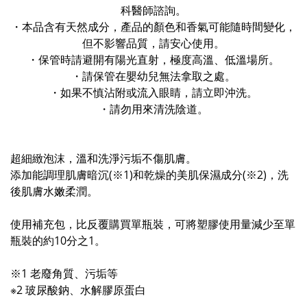
科醫師諮詢。
・本品含有天然成分，產品的顏色和香氣可能隨時間變化，
但不影響品質，請安心使用。
・保管時請避開有陽光直射，極度高溫、低溫場所。
・請保管在嬰幼兒無法拿取之處。
・如果不慎沾附或流入眼睛，請立即沖洗。
・請勿用來清洗陰道。
超細緻泡沫，溫和洗淨污垢不傷肌膚。
添加能調理肌膚暗沉(※1)和乾燥的美肌保濕成分(※2)，洗
後肌膚水嫩柔潤。
使用補充包，比反覆購買單瓶裝，可將塑膠使用量減少至單
瓶裝的約10分之1。
※1 老廢角質、污垢等
※2 玻尿酸鈉、水解膠原蛋白