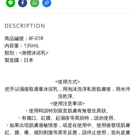
DESCRIPTION
商品編號：IIF-01R
內容量：135mL
類別：<身體沐浴乳>
製造國：日本
<使用方式>
把手沾濕後取適量沐浴乳，用泡沫洗淨私密肌膚後，用水沖
洗乾淨。
<使用注意事項>
・使用時請特別留意肌膚有無發生異狀。
・有傷口、紅腫、起濕疹等異狀時，請勿使用。
・如果出現肌膚過敏情形，或是在使用中、使用後發現肌膚
紅、腫、癢、感到刺激等異常反應，請停止使用，並向皮膚