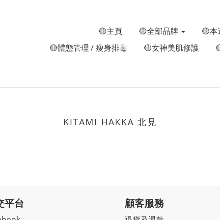
🟡主頁
🟡全部品牌
🟡本
🟡體態管理 / 瘦身排毒
🟡女神美肌修護
KITAMI HAKKA 北見
交平台
顧客服務
ebook
退貨及退款